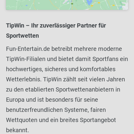
TipWin – Ihr zuverlässiger Partner für
Sportwetten
Fun-Entertain.de betreibt mehrere moderne
TipWin-Filialen und bietet damit Sportfans ein
hochwertiges, sicheres und komfortables
Wetterlebnis. TipWin zählt seit vielen Jahren
zu den etablierten Sportwettenanbietern in
Europa und ist besonders für seine
benutzerfreundlichen Systeme, fairen
Wettquoten und ein breites Sportangebot
bekannt.