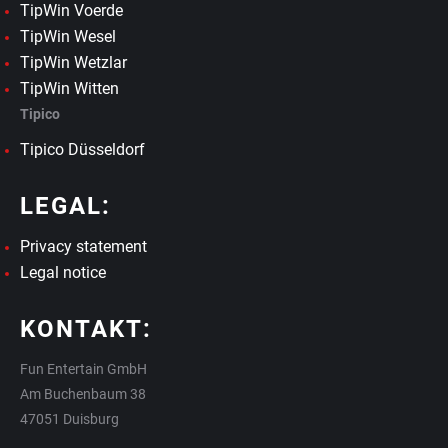
TipWin Voerde
TipWin Wesel
TipWin Wetzlar
TipWin Witten
Tipico
Tipico Düsseldorf
LEGAL:
Privacy statement
Legal notice
KONTAKT:
Fun Entertain GmbH
Am Buchenbaum 38
47051 Duisburg