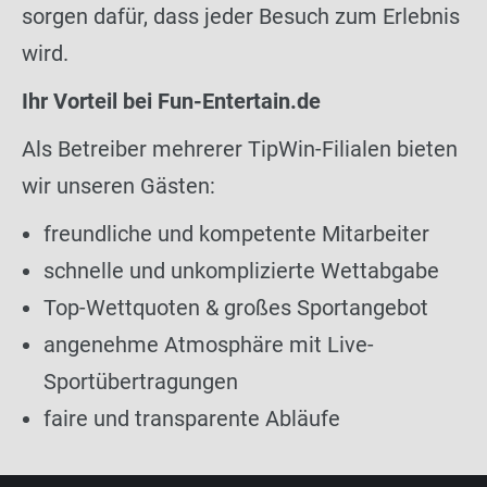
sorgen dafür, dass jeder Besuch zum Erlebnis
wird.
Ihr Vorteil bei Fun-Entertain.de
Als Betreiber mehrerer TipWin-Filialen bieten
wir unseren Gästen:
freundliche und kompetente Mitarbeiter
schnelle und unkomplizierte Wettabgabe
Top-Wettquoten & großes Sportangebot
angenehme Atmosphäre mit Live-
Sportübertragungen
faire und transparente Abläufe